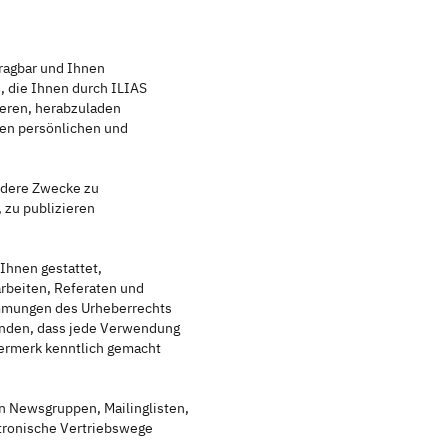
tragbar und Ihnen
n, die Ihnen durch ILIAS
ieren, herabzuladen
den persönlichen und
andere Zwecke zu
, zu publizieren
 Ihnen gestattet,
arbeiten, Referaten und
immungen des Urheberrechts
unden, dass jede Verwendung
vermerk kenntlich gemacht
an Newsgruppen, Mailinglisten,
ktronische Vertriebswege