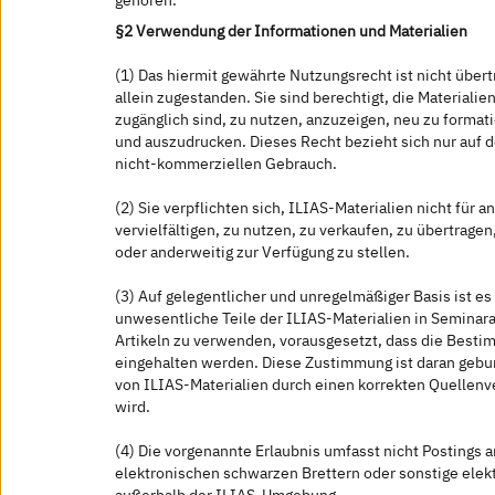
gehören.
§2 Verwendung der Informationen und Materialien
(1) Das hiermit gewährte Nutzungsrecht ist nicht über
allein zugestanden. Sie sind berechtigt, die Materialie
zugänglich sind, zu nutzen, anzuzeigen, neu zu format
und auszudrucken. Dieses Recht bezieht sich nur auf 
nicht-kommerziellen Gebrauch.
(2) Sie verpflichten sich, ILIAS-Materialien nicht für 
vervielfältigen, zu nutzen, zu verkaufen, zu übertragen
oder anderweitig zur Verfügung zu stellen.
(3) Auf gelegentlicher und unregelmäßiger Basis ist es
unwesentliche Teile der ILIAS-Materialien in Seminar
Artikeln zu verwenden, vorausgesetzt, dass die Best
eingehalten werden. Diese Zustimmung ist daran geb
von ILIAS-Materialien durch einen korrekten Quellen
wird.
(4) Die vorgenannte Erlaubnis umfasst nicht Postings 
elektronischen schwarzen Brettern oder sonstige ele